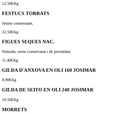
12.50
€
/
kg
FESTUCS TORRATS
Semse conservants.
32.50
€
/
kg
FIGUES SEQUES NAC.
Naturals, sense conservants i de proximitat.
11.40
€
/
kg
GILDA D'ANXOVA EN OLI 160 JOSIMAR
8.90
€
/
kg
GILDA DE SEITO EN OLI 240 JOSIMAR
10.50
€
/
kg
MORRETS