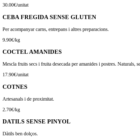
30.00
€
/
unitat
CEBA FREGIDA SENSE GLUTEN
Per acompanyar carns, entrepans i altres preparacions.
9.90
€
/
kg
COCTEL AMANIDES
Mescla fruits secs i fruita desecada per amanides i postres. Naturals, s
17.90
€
/
unitat
COTNES
Artesanals i de proximitat.
2.70
€
/
kg
DATILS SENSE PINYOL
Dàtils ben dolços.