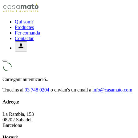
Qui som?
Productes
Fer comanda
Contactar
Carregant autenticació...
Truca'ns al
93 748 0204
o envian's un email a
info@casamato.com
Adreça:
La Rambla, 153
08202 Sabadell
Barcelona
Horari: